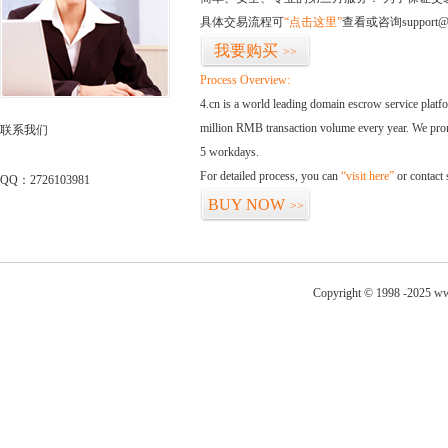
具体交易流程可
“点击这里”
查看或咨询support@
我要购买
>>
Process Overview:
4.cn is a world leading domain escrow service plat
million RMB transaction volume every year. We promi
联系我们
5 workdays.
For detailed process, you can
“visit here”
or contact
QQ：2726103981
BUY NOW
>>
Copyright © 1998 -2025 www