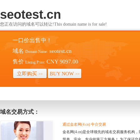
seotest.cn
您正在访问的域名可以转让!This domain name is for sale!
一口价出售中！
域名
seotest.cn
Domain Name:
售价
CNY 9097.00
Listing Price:
立即购买
BUY NOW
>>
>>
域名交易方式：
通过金名网(4.cn) 中介交易
金名网(4.cn)是全球领先的域名交易服务机
简单、安全、专业的第三方服务！ 为了保证交